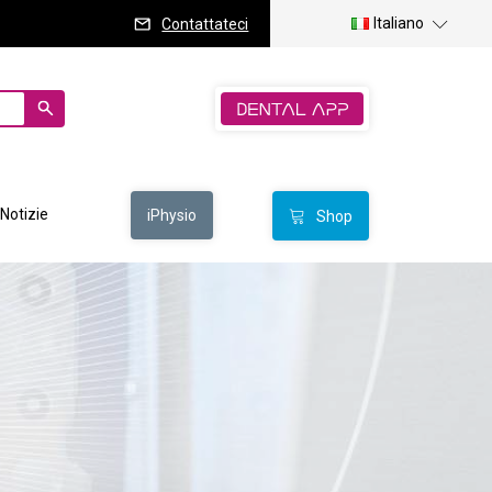
Italiano
Contattateci
Notizie
iPhysio
Shop