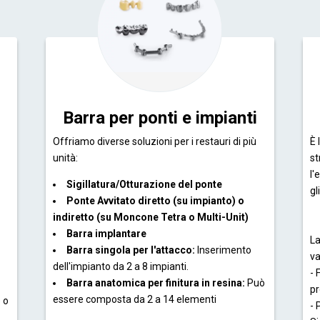
Barra per ponti e impianti
Offriamo diverse soluzioni per i restauri di più
È 
unità:
st
l'
Sigillatura/Otturazione del ponte
gl
Ponte Avvitato diretto (su impianto) o
indiretto (su Moncone Tetra o Multi-Unit)
Barra implantare
La
Barra singola per l'attacco:
Inserimento
v
dell'impianto da 2 a 8 impianti.
- 
Barra anatomica per finitura in resina:
Può
pr
essere composta da 2 a 14 elementi
e o
- 