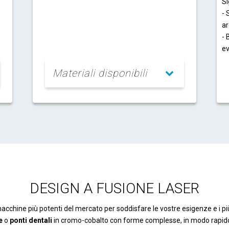
Si
- 
ar
- 
ev
Materiali disponibili
DESIGN A FUSIONE LASER
acchine più potenti del mercato per soddisfare le vostre esigenze e i più 
e
o
ponti dentali
in cromo-cobalto con forme complesse, in modo rapido e a