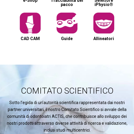
e-Shop
Tracciabilità del
Selettore
pacco
iPhysio®
CAD CAM
Guide
Allineatori
COMITATO SCIENTIFICO
Sotto l’egida di un’autorità scientifica rappresentata dai nostri
partner universitari, il nostro Comitato Scientifico si avvale della
comunità di odontoiatri ACTIS, che contribuisce allo sviluppo dei
nostri prodotti attraverso diverse attività di ricerca e validazione,
inclusi studi multicentrici.