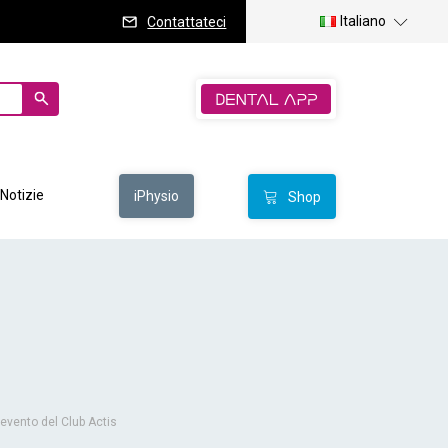
Italiano
Contattateci
Notizie
iPhysio
Shop
evento del Club Actis