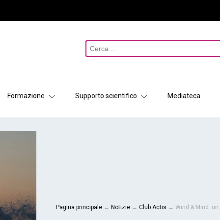
Ricerca
per:
Formazione
Supporto scientifico
Mediateca
Pagina principale
→
Notizie
→
Club Actis
→
Wind & Mind: un 