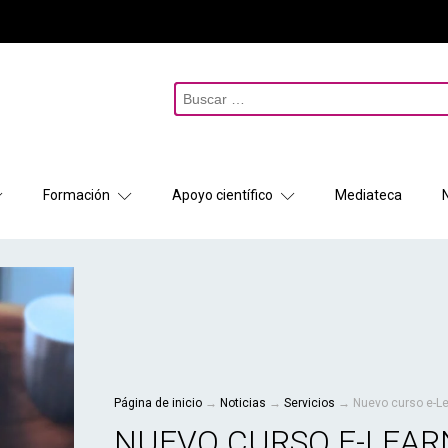
Buscar:
Formación
Apoyo científico
Mediateca
Página de inicio
→
Noticias
→
Servicios
→
Nuevo curso e-Le
NUEVO CURSO E-LEARN