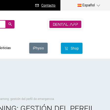
Español
Contacto
Noticias
iPhysio
Shop
arning: gestión del perfil de emergencia
ING: GESTIÓN DEL PERFIL