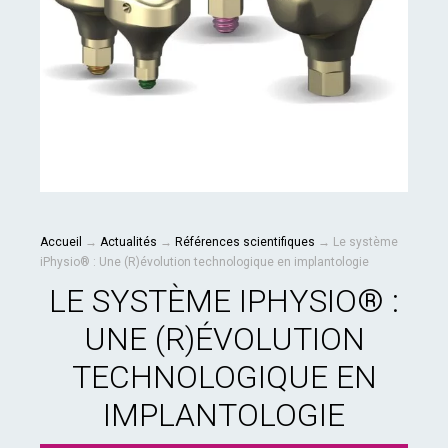
Accueil
→
Actualités
→
Références scientifiques
→
Le système
iPhysio® : Une (R)évolution technologique en implantologie
LE SYSTÈME IPHYSIO® :
UNE (R)ÉVOLUTION
TECHNOLOGIQUE EN
IMPLANTOLOGIE