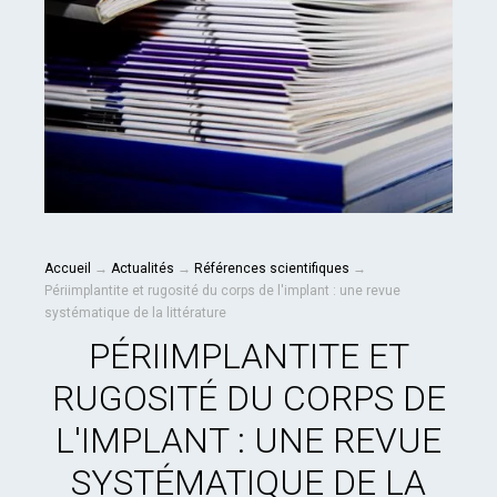
Accueil
→
Actualités
→
Références scientifiques
→
Périimplantite et rugosité du corps de l'implant : une revue
systématique de la littérature
PÉRIIMPLANTITE ET
RUGOSITÉ DU CORPS DE
L'IMPLANT : UNE REVUE
SYSTÉMATIQUE DE LA