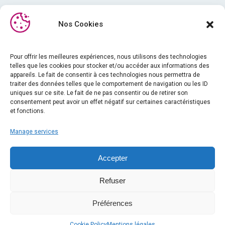
Nos Cookies
Pour offrir les meilleures expériences, nous utilisons des technologies
telles que les cookies pour stocker et/ou accéder aux informations des
Médiathèque
appareils. Le fait de consentir à ces technologies nous permettra de
traiter des données telles que le comportement de navigation ou les ID
Formation
uniques sur ce site. Le fait de ne pas consentir ou de retirer son
Actualités
consentement peut avoir un effet négatif sur certaines caractéristiques
et fonctions.
A propos de nous
Manage services
iPhysio
Mentions légales
Accepter
Index égalité femmes-hommes
Refuser
Conditions générales de ventes
Contact
Préférences
2023 - LYRA ETK
Cookie Policy
Mentions légales