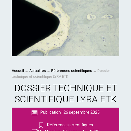
Accueil
→
Actualités
→
Références scientifiques
→
Dossier
technique et scientifique LYRA ETK
DOSSIER TECHNIQUE ET
SCIENTIFIQUE LYRA ETK
Publication :
26 septembre 2025
Références scientifiques