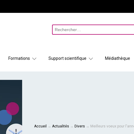
Rechercher :
Formations
Support scientifique
Médiathèque
Accueil
→
Actualités
→
Divers
→
Meilleurs voeux pour l'an