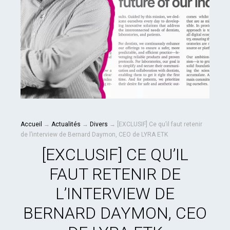
Accueil
→
Actualités
→
Divers
→
[EXCLUSIF] Ce qu’il faut retenir
de l’interview de Bernard Daymon, CEO de LYRA ETK
[EXCLUSIF] CE QU’IL
FAUT RETENIR DE
L’INTERVIEW DE
BERNARD DAYMON, CEO