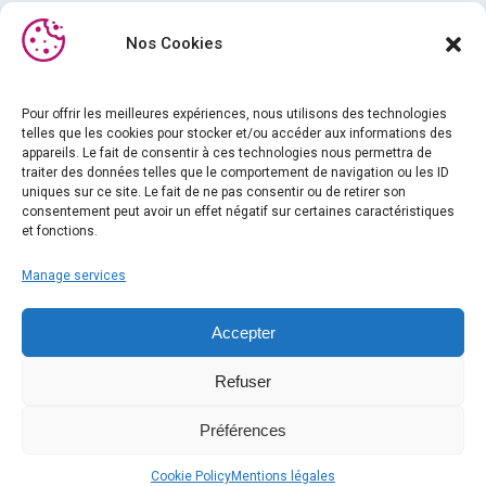
Nos Cookies
Pour offrir les meilleures expériences, nous utilisons des technologies
telles que les cookies pour stocker et/ou accéder aux informations des
Médiathèque
appareils. Le fait de consentir à ces technologies nous permettra de
traiter des données telles que le comportement de navigation ou les ID
Formation
uniques sur ce site. Le fait de ne pas consentir ou de retirer son
Actualités
consentement peut avoir un effet négatif sur certaines caractéristiques
et fonctions.
A propos de nous
Manage services
iPhysio
Mentions légales
Accepter
Index égalité femmes-hommes
Refuser
Conditions générales de ventes
Contact
Préférences
2023 - LYRA ETK
Cookie Policy
Mentions légales