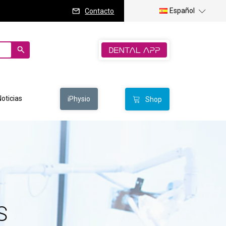
Español
Contacto
Noticias
iPhysio
Shop
S