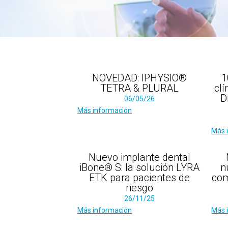
NOVEDAD: IPHYSIO®
1
TETRA & PLURAL
clí
D
06/05/26
Más información
Más 
Nuevo implante dental
iBone® S: la solución LYRA
n
ETK para pacientes de
com
riesgo
26/11/25
Más información
Más 