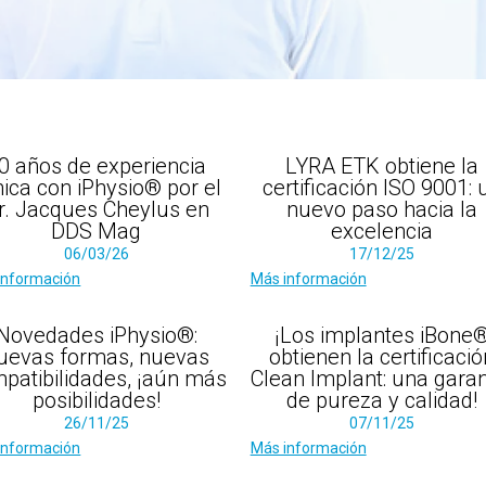
0 años de experiencia
LYRA ETK obtiene la
nica con iPhysio® por el
certificación ISO 9001: 
r. Jacques Cheylus en
nuevo paso hacia la
DDS Mag
excelencia
06/03/26
17/12/25
información
Más información
Novedades iPhysio®:
¡Los implantes iBone
uevas formas, nuevas
obtienen la certificació
patibilidades, ¡aún más
Clean Implant: una garan
posibilidades!
de pureza y calidad!
26/11/25
07/11/25
información
Más información