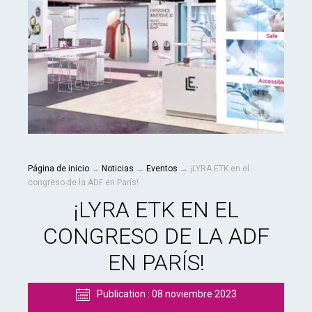
Página de inicio
→
Noticias
→
Eventos
→
¡LYRA ETK en el
congreso de la ADF en París!
¡LYRA ETK EN EL
CONGRESO DE LA ADF
EN PARÍS!
Publication :
08 noviembre 2023