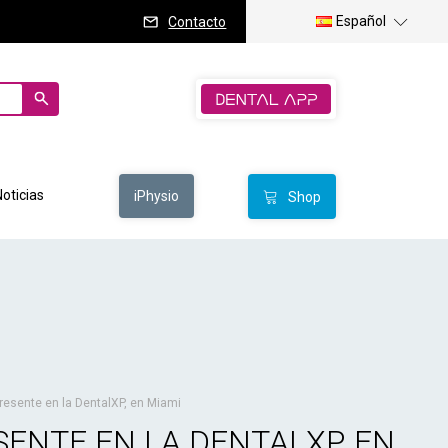
Español
Contacto
Noticias
iPhysio
Shop
resente en la DentalXP, en Miami
SENTE EN LA DENTALXP, EN