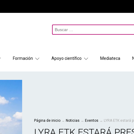
Buscar:
Formación
Apoyo científico
Mediateca
Página de inicio
→
Noticias
→
Eventos
→
LYRA ETK estará p
LYRA ETK ESTARÁ PRE